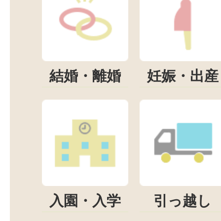
結婚・離婚
妊娠・出産
入園・入学
引っ越し