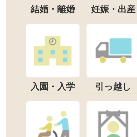
結婚・離婚
妊娠・出産
入園・入学
引っ越し