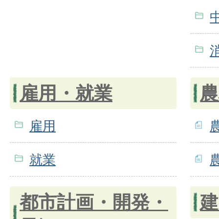
雇用・就業
農
雇用
就業
都市計画・開発・
建