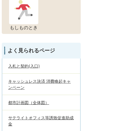
もしものとき
よく見られるページ
入札と契約(入口)
キャッシュレス決済 消費喚起キャ
ンペーン
都市計画図（全体図）
サテライトオフィス等誘致促進助成
金