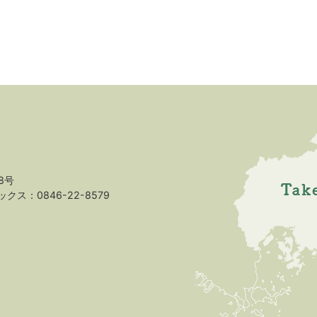
8号
クス：0846-22-8579