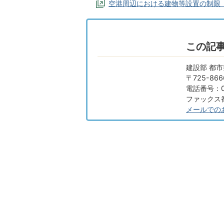
空港周辺における建物等設置の制限
この記
建設部 都市
〒725-8
電話番号：08
ファックス番号
メールでの