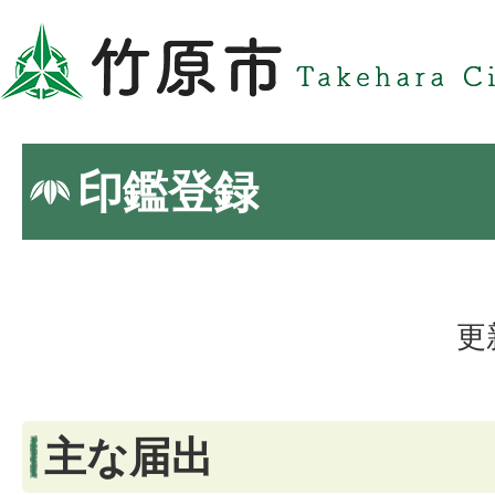
印鑑登録
更
主な届出