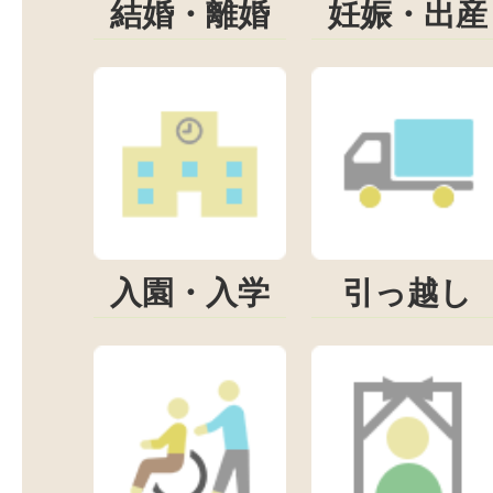
結婚・離婚
妊娠・出産
入園・入学
引っ越し