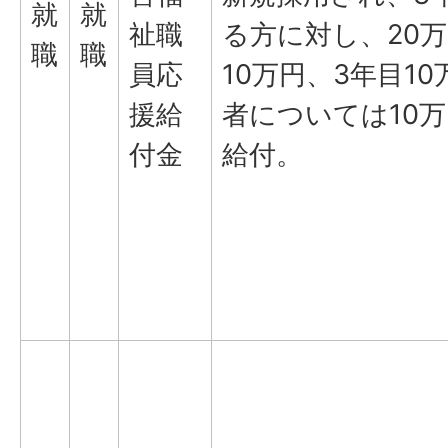
就
就
祉職
る方に対し、20
職
職
員応
10万円、3年目1
援給
者については10
付金
給付。