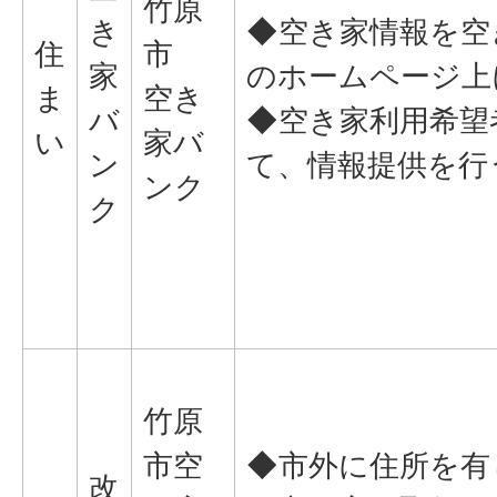
竹原
き
◆空き家情報を空
住
市
家
のホームページ上
ま
空き
バ
◆空き家利用希望
い
家バ
ン
て、情報提供を行
ンク
ク
竹原
市空
◆市外に住所を有
改