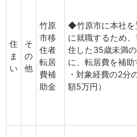
竹原
◆竹原市に本社を
市移
に就職するため、
住
そ
住者
住した35歳未満
ま
の
転居
に、転居費を補助
い
他
費補
・対象経費の2分
助金
額5万円）