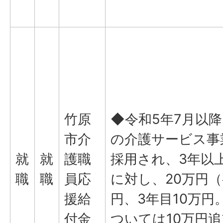
竹原
◆令和5年7月以
市介
の介護サービス事
就
就
護職
採用され、3年以
職
職
員応
に対し、20万円（
援給
円、3年目10万円
付金
ついては10万円