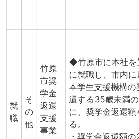
◆竹原市に本社を
竹原
に就職し、市内に
市奨
本学生支援機構の
学金
そ
還する35歳未満
就
返還
の
に、奨学金返還額
職
支援
他
る。
事業
・奨学金返還額の2