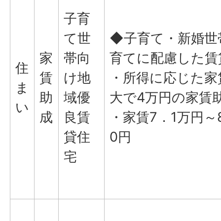
子育
て世
◆子育て・新婚世
家
帯向
育てに配慮した賃
住
賃
け地
・所得に応じた家
ま
助
域優
大で4万円の家賃
い
成
良賃
・家賃7．1万円～
貸住
0円
宅