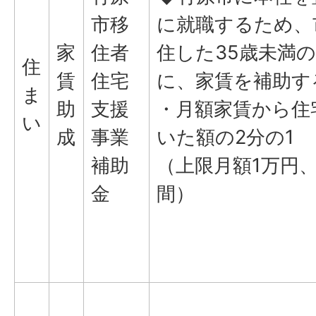
市移
に就職するため、
家
住者
住した35歳未満
住
賃
住宅
に、家賃を補助す
ま
助
支援
・月額家賃から住
い
成
事業
いた額の2分の1
補助
（上限月額1万円、
金
間）