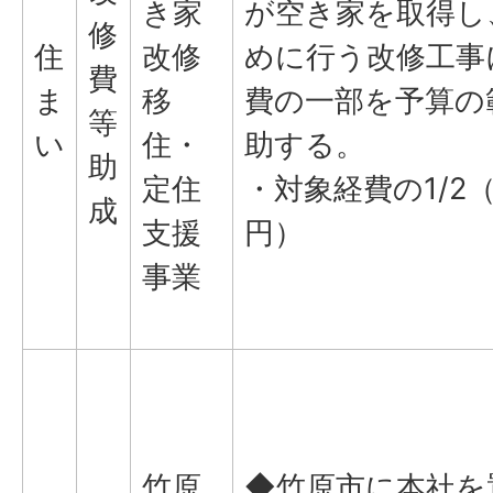
き家
が空き家を取得し
修
住
改修
めに行う改修工事
費
ま
移
費の一部を予算の
等
い
住・
助する。
助
定住
・対象経費の1/2（
成
支援
円）
事業
竹原
◆竹原市に本社を