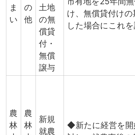
市有地を25年間
ま
の
土地
け、無償貸付けの
い
他
の無
した場合にこれを
償貸
付・
無償
譲与
農
農
新規
林
林
◆新たに経営を開
就農