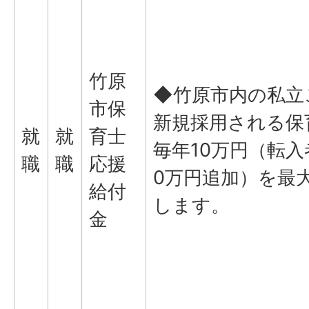
竹原
◆竹原市内の私立
市保
新規採用される保
就
就
育士
毎年10万円（転入
職
職
応援
0万円追加）を最
給付
します。
金