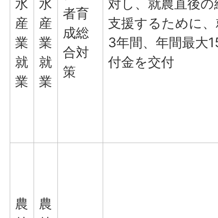
水
水
対し、就農直後の
者育
産
産
支援するために、
成総
業
業
3年間、年間最大1
合対
就
就
付金を交付
策
業
業
農
農