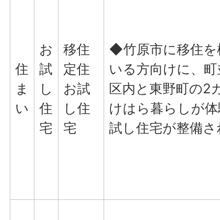
お
移住
◆竹原市に移住を
住
試
定住
いる方向けに、町
ま
し
お試
区内と東野町の2
い
住
し住
けはら暮らしが体
宅
宅
試し住宅が整備さ