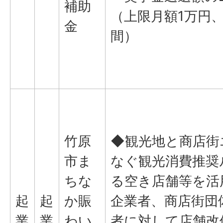
補助
（上限月額1万円、
金
間）
竹原
◆観光地と商店街
市ま
なぐ観光消費推奨
ちな
る空き店舗等を活
起
起
か賑
企業者、商店街団
業
業
わい
者に対して店舗改