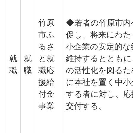
竹原
◆若者の竹原市内
市ふ
促し、将来にわた
るさ
小企業の安定的な
就
就
と就
維持するとともに
職
職
職応
の活性化を図るた
援給
に本社を置く中小
付金
する者に対し、応
事業
交付する。