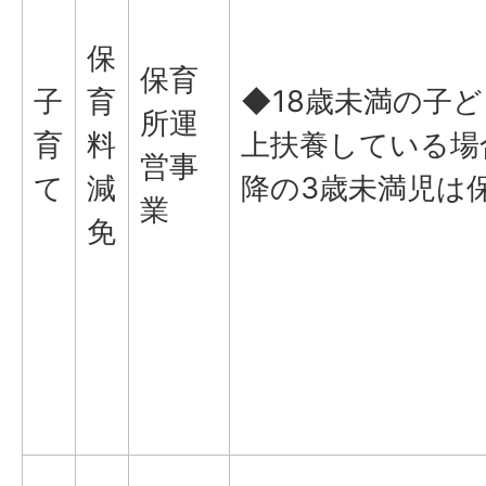
保
保育
子
育
◆18歳未満の子ど
所運
育
料
上扶養している場
営事
て
減
降の3歳未満児は
業
免