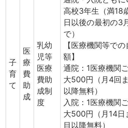
高校3年生（満18
日以後の最初の3月
で）
乳幼
【医療機関等での
医
児等
額】
子
療
医療
通院：1医療機関
育
費
費助
大500円（月4回
て
助
成制
以降無料）
成
度
入院：1医療機関
大500円（月14日
目以降無料）