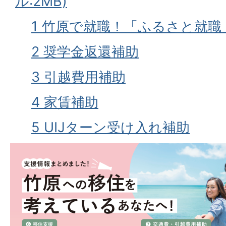
ル:2MB)
1 竹原で就職！「ふるさと就職
2 奨学金返還補助
3 引越費用補助
4 家賃補助
5 UIJターン受け入れ補助