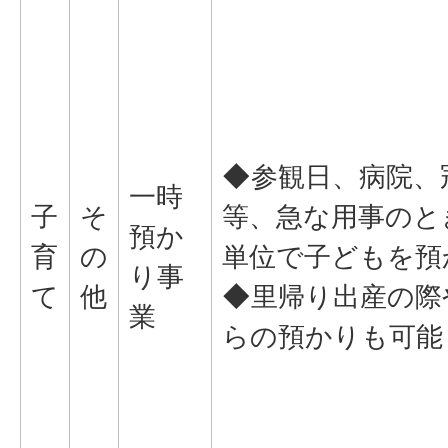
◆参観日、病院、
一時
子
そ
等、急な用事のと
預か
育
の
単位で子どもを預
り事
て
他
◆里帰り出産の際
業
らの預かりも可能