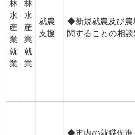
林
林
水
水
就農
◆新規就農及び農
産
産
支援
関することの相談
業
業
就
就
業
業
◆市内の就職促進