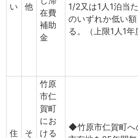
し滞
い
他
1/2又は1人1泊当た
在費
のいずれか低い額
補助
る。（上限1人1年
金
竹原
市仁
賀町
にお
◆竹原市仁賀町へ
住
そ
ける