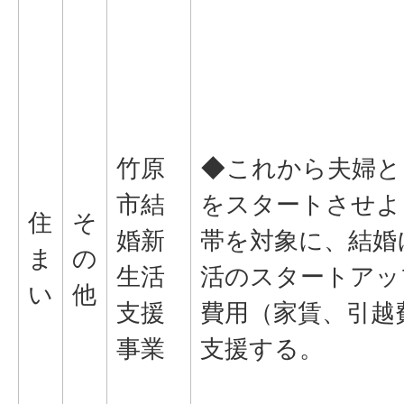
竹原
◆これから夫婦と
市結
をスタートさせよ
住
そ
婚新
帯を対象に、結婚
ま
の
生活
活のスタートアッ
い
他
支援
費用（家賃、引越
事業
支援する。