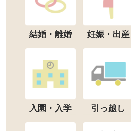
結婚・離婚
妊娠・出産
入園・入学
引っ越し