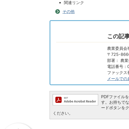
関連リンク
その他
この記
農業委員会
〒725-8
部署： 農
電話番号：08
ファックス番号
メールでの
PDFファイルを閲
す。お持ちでない方
ードボタンを
ください。