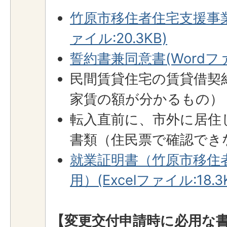
竹原市移住者住宅支援事業交
ァイル:20.3KB)
誓約書兼同意書(Wordファイ
民間賃貸住宅の賃貸借契
家賃の額が分かるもの）
転入直前に、市外に居住
書類（住民票で確認でき
就業証明書（竹原市移住
用）(Excelファイル:18.3
【変更交付申請時に必用な