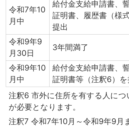
給付金支給申請書、
令和7年10
証明書、履歴書（様式
月中
提出
令和9年9
3年間満了
月30日
令和9年10
給付金支給申請書、
月中
証明書等（注釈6）を
注釈6 市外に住所を有する人に
が必要となります。
注釈7 令和7年10月～令和9年9