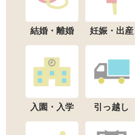
結婚・離婚
妊娠・出産
入園・入学
引っ越し