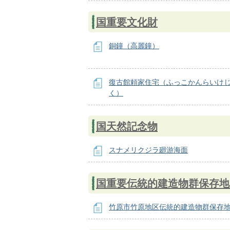
国重要文化財
銅鐘（高麗鐘）
復古館頼家住宅（ふっこかんらいけ
く）
国天然記念物
スナメリクジラ廻游海面
国重要伝統的建造物群保存地
竹原市竹原地区伝統的建造物群保存