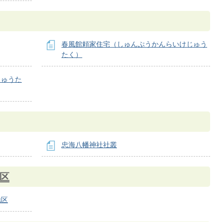
春風館頼家住宅（しゅんぷうかんらいけじゅう
たく）
じゅうた
忠海八幡神社社叢
区
地区