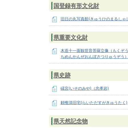
国登録有形文化財
旧日の丸写真館(きゅうひのまるしゃ
県重要文化財
木造十一面観世音菩薩立像（もくぞ
ちめんかんぜおんぼさつりゅうぞう
県史跡
礒宮(いそのみや)（忠孝岩)
頼惟清旧宅(らいただすがきゅうたく)
県天然記念物