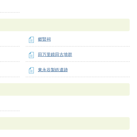
郷賢祠
田万里鏡田古墳群
東永谷製鉄遺跡