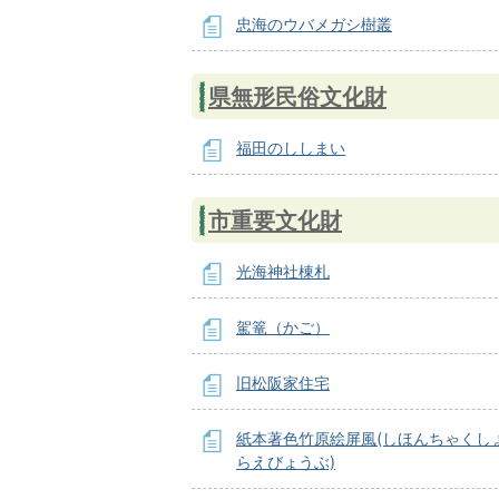
忠海のウバメガシ樹叢
県無形民俗文化財
福田のししまい
市重要文化財
光海神社棟札
駕篭（かご）
旧松阪家住宅
紙本著色竹原絵屏風(しほんちゃくし
らえびょうぶ)