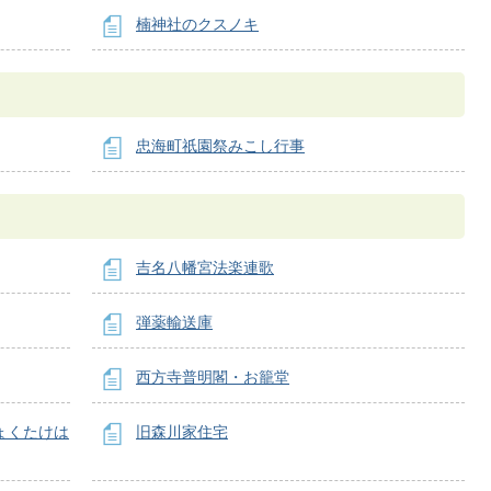
楠神社のクスノキ
忠海町祇園祭みこし行事
吉名八幡宮法楽連歌
弾薬輸送庫
西方寺普明閣・お籠堂
ょくたけは
旧森川家住宅