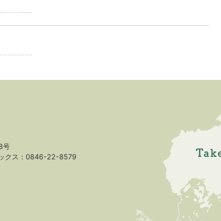
8号
クス：0846-22-8579