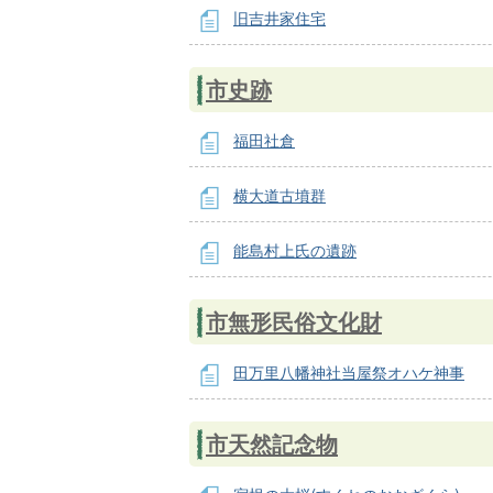
旧吉井家住宅
市史跡
福田社倉
横大道古墳群
能島村上氏の遺跡
市無形民俗文化財
田万里八幡神社当屋祭オハケ神事
市天然記念物