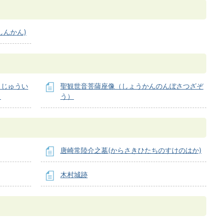
しんかん)
うじゅうい
聖観世音菩薩座像（しょうかんのんぼさつざぞ
）
う）
唐崎常陸介之墓(からさきひたちのすけのはか)
木村城跡