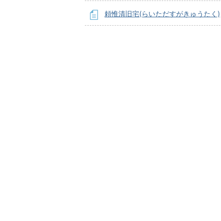
頼惟清旧宅(らいただすがきゅうたく)