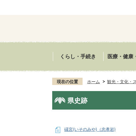
くらし・手続き
医療・健康
現在の位置
ホーム
観光・文化・
県史跡
礒宮(いそのみや)（忠孝岩)