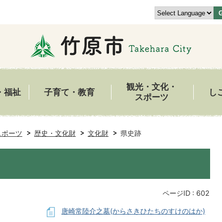
観光・文化・
・福祉
子育て・教育
し
スポーツ
スポーツ
歴史・文化財
文化財
県史跡
ページID :
602
唐崎常陸介之墓(からさきひたちのすけのはか)