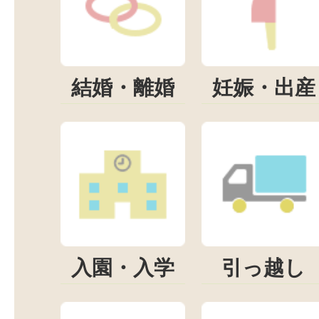
結婚・離婚
妊娠・出産
入園・入学
引っ越し