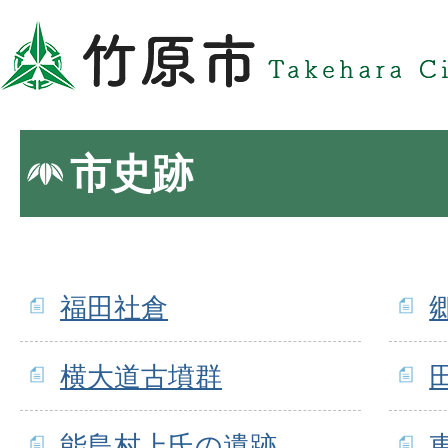
市史跡
福田社倉
横大道古墳群
能島村上氏の遺跡