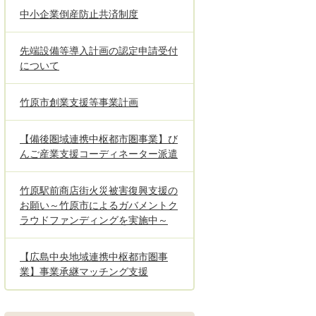
中小企業倒産防止共済制度
先端設備等導入計画の認定申請受付
について
竹原市創業支援等事業計画
【備後圏域連携中枢都市圏事業】び
んご産業支援コーディネーター派遣
竹原駅前商店街火災被害復興支援の
お願い～竹原市によるガバメントク
ラウドファンディングを実施中～
【広島中央地域連携中枢都市圏事
業】事業承継マッチング支援