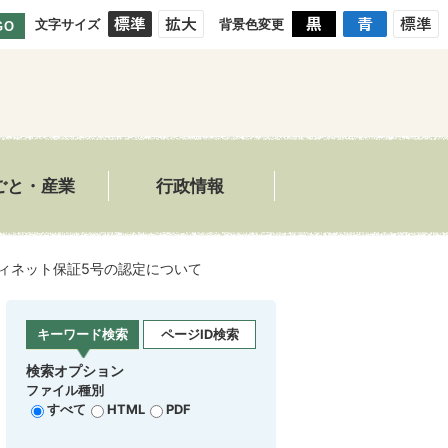
文字サイズ
背景色変更
GO
ごと・産業
行政情報
ィネット保証5号の認定について
キーワード検索
ページID検索
検索オプション
ファイル種別
すべて
HTML
PDF