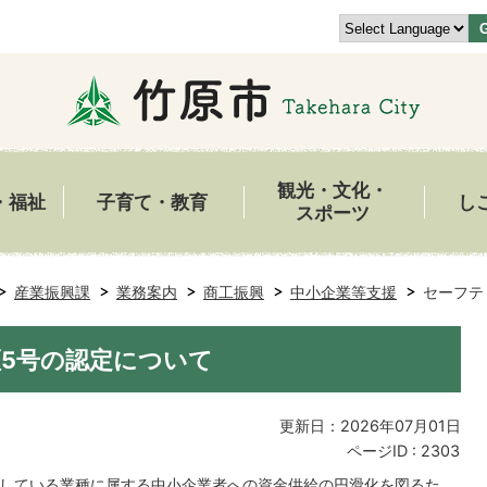
観光・文化・
・福祉
子育て・教育
し
スポーツ
産業振興課
業務案内
商工振興
中小企業等支援
セーフテ
5号の認定について
更新日：2026年07月01日
ページID :
2303
している業種に属する中小企業者への資金供給の円滑化を図るた