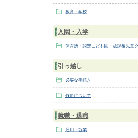
教育・学校
入園・入学
保育所・認定こども園・放課後児童
引っ越し
必要な手続き
竹原について
就職・退職
雇用・就業