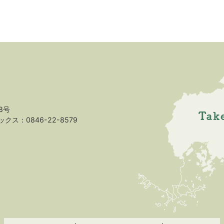
8号
クス：0846-22-8579