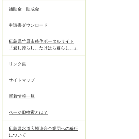
補助金・助成金
申請書ダウンロード
広島県竹原市移住ポータルサイト
「愛し誇らし、たけはら暮らし。」
リンク集
サイトマップ
新着情報一覧
ページID検索とは？
広島県水道広域連合企業団への移行
について