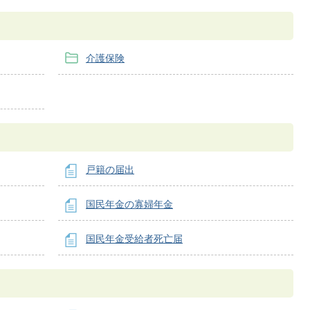
介護保険
戸籍の届出
国民年金の寡婦年金
国民年金受給者死亡届