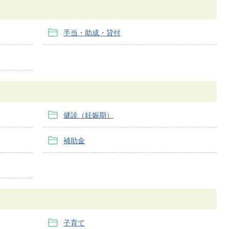
手当・助成・貸付
健診（妊娠期）
補助金
子育て