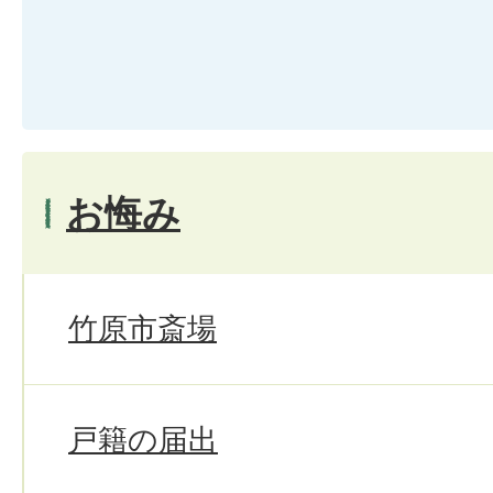
お悔み
竹原市斎場
戸籍の届出