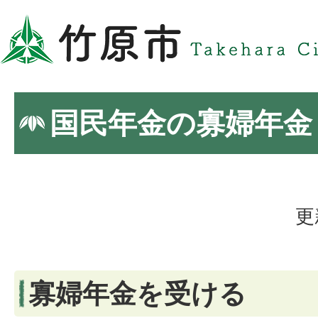
国民年金の寡婦年金
更
寡婦年金を受ける