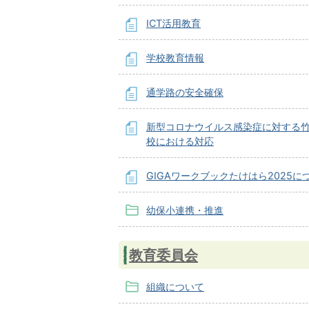
ICT活用教育
学校教育情報
通学路の安全確保
新型コロナウイルス感染症に対する
校における対応
GIGAワークブックたけはら2025に
幼保小連携・推進
教育委員会
組織について