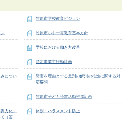
竹原市学校教育ビジョン
ョン
竹原市小中一貫教育基本方針
学校における働き方改革
特定事業主行動計画
組みについ
障害を理由とする差別の解消の推進に関する対
応要領
竹原市子ども読書活動推進計画
の弾力化」
体罰・ハラスメント防止
いて（答