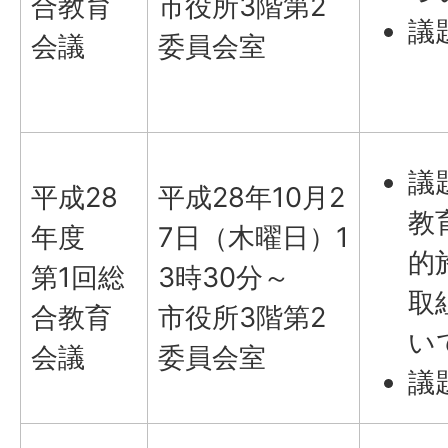
合教育
市役所3階第2
議
会議
委員会室
議
平成28
平成28年10月2
教
年度
7日（木曜日）1
的
第1回総
3時30分～
取
合教育
市役所3階第2
い
会議
委員会室
議