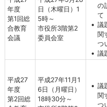
の
年度
日（木曜日）1
て
第1回総
5時～
議
合教育
市役所3階第2
関
会議
委員会室
つ
議
平成27
平成27年11月1
議
年度
6日（月曜日）
関
第2回総
18時30分～
つ