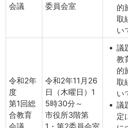
会議
委員会室
的
取
い
議
教
的
令和2年
令和2年11月26
取
度
日（木曜日）1
い
第1回総
5時30分～
議
合教育
市役所3階第
定
会議
1・第2委員会室
に