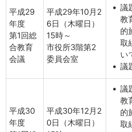
議
平成29
平成29年10月2
教
年度
6日（木曜日）
的
第1回総
15時～
取
合教育
市役所3階第2
い
会議
委員会室
議
議
教
平成30
平成30年12月2
的
年度
0日（木曜日）
取