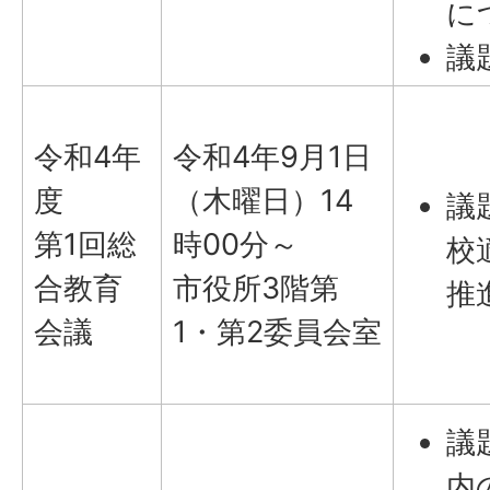
に
議
令和4年
令和4年9月1日
度
（木曜日）14
議
第1回総
時00分～
校
合教育
市役所3階第
推
会議
1・第2委員会室
議
内