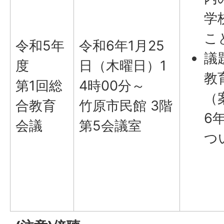
学
こ
令和5年
令和6年1月25
議
度
日（木曜日）1
教
第1回総
4時00分～
（
合教育
竹原市民館 3階
6
会議
第5会議室
つ