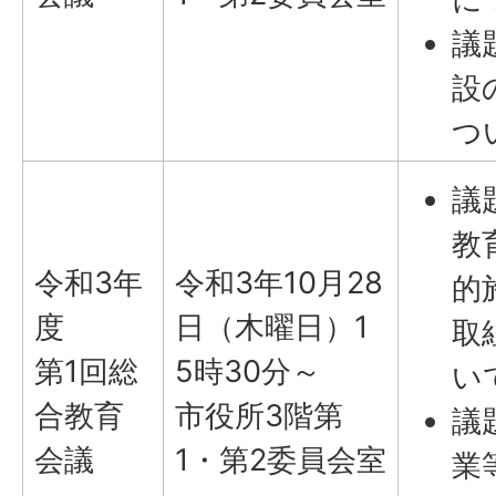
議
設
つ
議
教
令和3年
令和3年10月28
的
度
日（木曜日）1
取
第1回総
5時30分～
い
合教育
市役所3階第
議
会議
1・第2委員会室
業