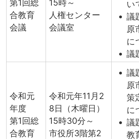
第1回総
15時～
い
合教育
人権センター
議
会議
会議室
原
に
議
議
原
令和元
令和元年11月2
策
年度
8日（木曜日）
に
第1回総
15時30分～
議
合教育
市役所3階第2
教