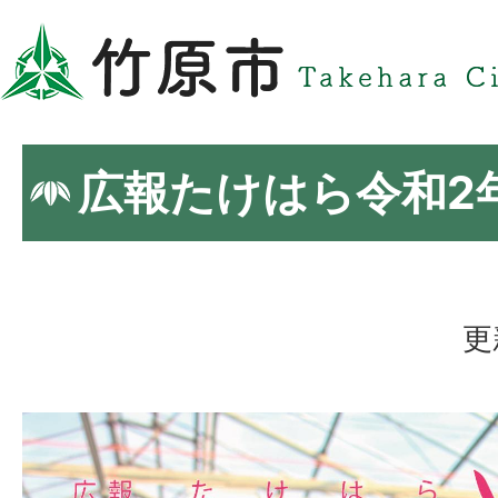
広報たけはら令和2
更