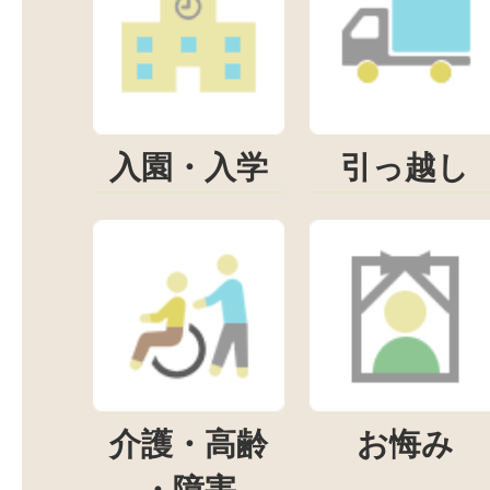
入園・入学
引っ越し
介護・高齢
お悔み