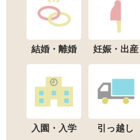
結婚・離婚
妊娠・出産
入園・入学
引っ越し