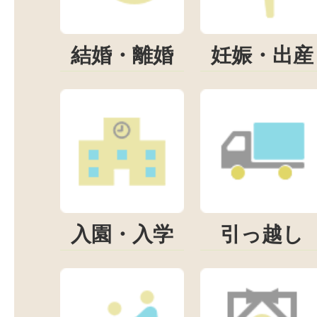
結婚・離婚
妊娠・出産
入園・入学
引っ越し