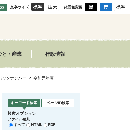
文字サイズ
背景色変更
GO
ごと・産業
行政情報
バックナンバー
令和元年度
キーワード検索
ページID検索
検索オプション
ファイル種別
すべて
HTML
PDF