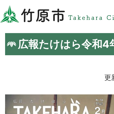
広報たけはら令和4
更