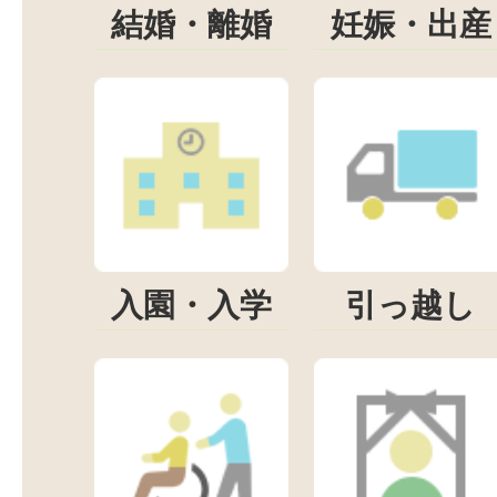
結婚・離婚
妊娠・出産
入園・入学
引っ越し