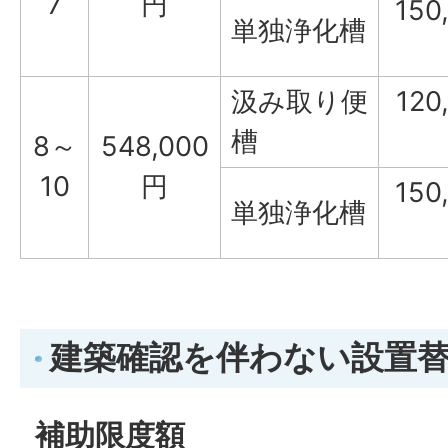
7
円
150
単独浄化槽
汲み取り便
120
槽
8～
548,000
10
円
150
単独浄化槽
建築確認を伴わない設置
補助限度額