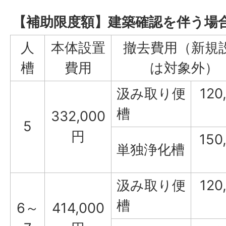
【補助限度額】建築確認を伴う場
人
本体設置
撤去費用（新規
槽
費用
は対象外）
汲み取り便
120
槽
332,000
5
円
150
単独浄化槽
汲み取り便
120
槽
6～
414,000