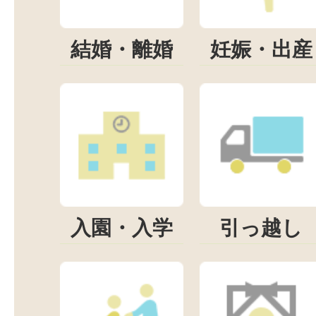
結婚・離婚
妊娠・出産
入園・入学
引っ越し