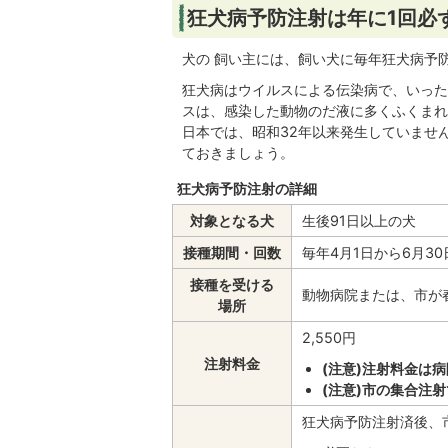
狂犬病予防注射は年に1回必
犬の 飼い主には、飼い犬に毎年狂犬病予
狂犬病はウイルスによる伝染病で、いった
スは、感染した動物のだ液に多くふくまれ
日本では、昭和32年以来発生していませ
ておきましょう。
狂犬病予防注射の詳細
対象となる犬
生後91日以上の犬
接種期間・回数
毎年4月1日から6月3
接種を受ける
動物病院または、市が
場所
2,550円
注射料金
(注意)注射料金は
(注意)市の集合注
狂犬病予防注射済後、