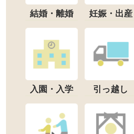
結婚・離婚
妊娠・出産
入園・入学
引っ越し