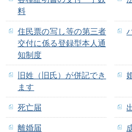
料
住民票の写し等の第三者
交付に係る登録型本人通
知制度
旧姓（旧氏）が併記でき
ます
死亡届
離婚届