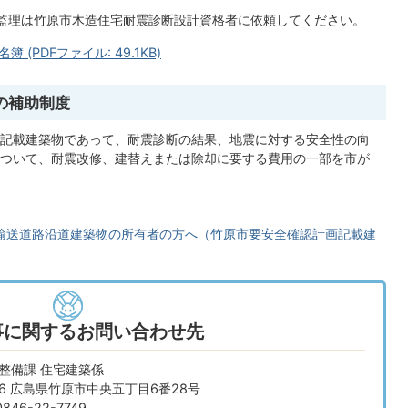
監理は竹原市木造住宅耐震診断設計資格者に依頼してください。
PDFファイル: 49.1KB)
の補助制度
記載建築物であって、耐震診断の結果、地震に対する安全性の向
ついて、耐震改修、建替えまたは除却に要する費用の一部を市が
。
輸送道路沿道建築物の所有者の方へ（竹原市要安全確認計画記載建
事に関するお問い合わせ先
整備課 住宅建築係
666 広島県竹原市中央五丁目6番28号
46-22-7749