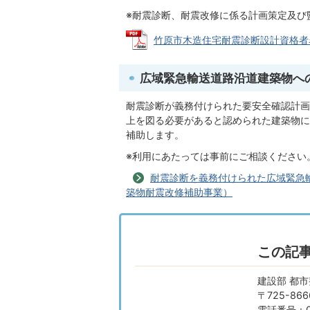
※耐震診断、耐震改修に係る計画策定及び
竹原市木造住宅耐震診断設計資格者名簿 (
広域緊急輸送道路沿道建築物へ
耐震診断が義務付けられた要安全確認計画
上を図る必要があると認められた建築物に
補助します。
※利用にあたっては事前にご相談ください
耐震診断を義務付けられた広域緊急
築物耐震改修補助事業）
この記
建設部 都市
〒725-8
電話番号：08