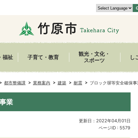
観光・文化・
・福祉
子育て・教育
し
スポーツ
都市整備課
業務案内
建築
耐震
ブロック塀等安全確保事
事業
更新日：2022年04月01日
ページID :
5579