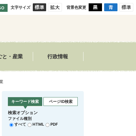
文字サイズ
背景色変更
GO
ごと・産業
行政情報
業
キーワード検索
ページID検索
検索オプション
ファイル種別
すべて
HTML
PDF