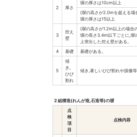
塀の厚さは10cm以上
2
厚さ
(塀の高さが2.0mを超える場
塀の厚さは15以上
(塀の高さが1.2m以上の場合
控え
3
塀の長さ3.4m以下ごとに,塀
壁
上突出した控え壁がある。
4
基礎
基礎がある。
傾
き,
5
傾き,著しいひび割れや損傷
ひび
割れ
2 組積造(れんが造,石造等)の塀
点
検
点検内容
項
目