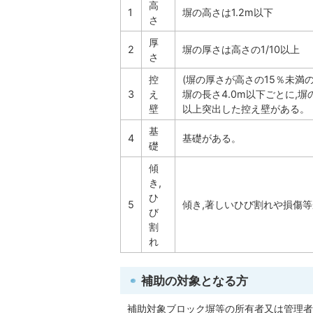
高
1
塀の高さは1.2m以下
さ
厚
2
塀の厚さは高さの1/10以上
さ
控
(塀の厚さが高さの15％未満
3
え
塀の長さ4.0m以下ごとに,塀の
壁
以上突出した控え壁がある。
基
4
基礎がある。
礎
傾
き,
ひ
5
傾き,著しいひび割れや損傷
び
割
れ
補助の対象となる方
補助対象ブロック塀等の所有者又は管理者