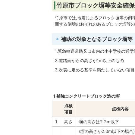
竹原市ブロック塀等安全確保
竹原市では,地震によるブロック塀等の倒
面する倒壊のおそれのあるブロック塀等の
補助の対象となるブロック塀等
1.緊急輸送道路又は市内の小中学校の通
2.道路面からの高さが1m以上のもの
3.次表に定める基準を満たしていない項
1 補強コンクリートブロック造の塀
点検
点検内容
項目
1
高さ
塀の高さは2.2m以下
(塀の高さが2.0m以下の場合)