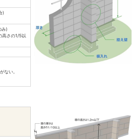
合)
のみ)
の高さの1/5以
等がない。