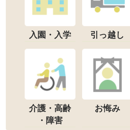
入園・入学
引っ越し
介護・高齢
お悔み
・障害