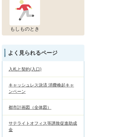
もしものとき
よく見られるページ
入札と契約(入口)
キャッシュレス決済 消費喚起キャ
ンペーン
都市計画図（全体図）
サテライトオフィス等誘致促進助成
金