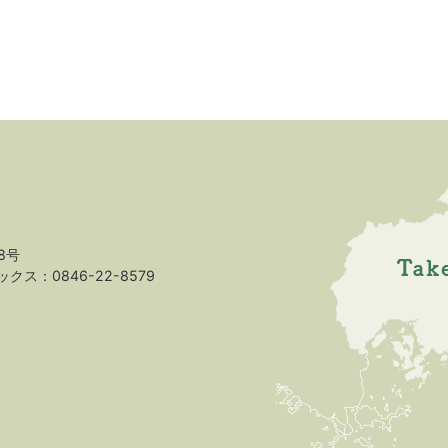
8号
クス：0846-22-8579