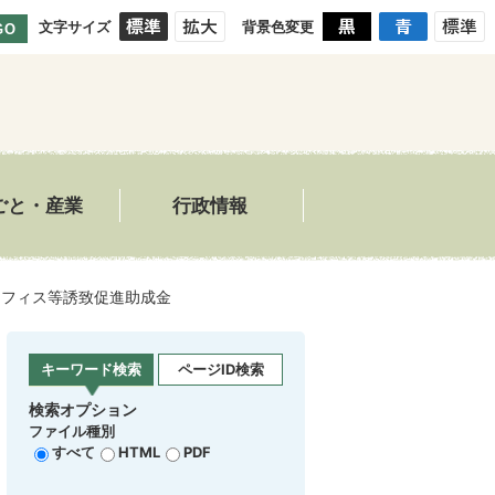
文字サイズ
背景色変更
GO
ごと・産業
行政情報
オフィス等誘致促進助成金
キーワード検索
ページID検索
検索オプション
ファイル種別
すべて
HTML
PDF