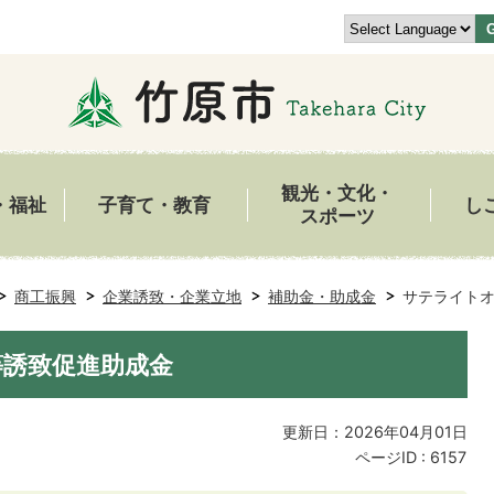
観光・文化・
・福祉
子育て・教育
し
スポーツ
商工振興
企業誘致・企業立地
補助金・助成金
サテライト
誘致促進助成金
更新日：2026年04月01日
ページID :
6157