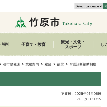
観光・文化・
・福祉
子育て・教育
し
スポーツ
都市整備課
業務案内
建築
耐震
耐震診断補助制度
更新日：2025年01月06日
ページID :
1715