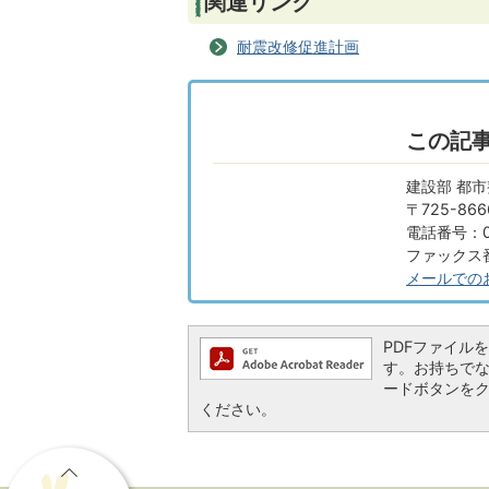
関連リンク
耐震改修促進計画
この記
建設部 都市
〒725-8
電話番号：08
ファックス番号
メールでの
PDFファイルを閲
す。お持ちでない方
ードボタンを
ください。