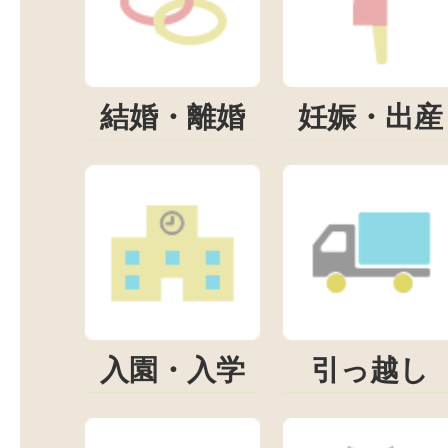
結婚・離婚
妊娠・出産
入園・入学
引っ越し