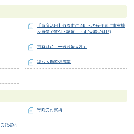
【資産活用】竹原市仁賀町への移住者に市有地
を無償で貸付・譲与します(先着受付順)
市有財産（一般競争入札）
緑地広場整備事業
寄附受付実績
付受託者の