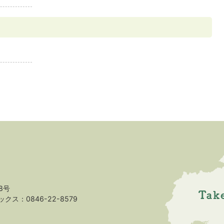
8号
クス：0846-22-8579