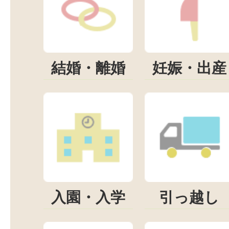
結婚・離婚
妊娠・出産
入園・入学
引っ越し