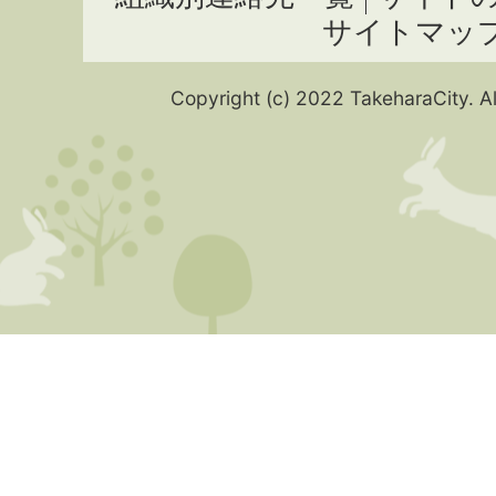
サイトマッ
Copyright (c) 2022 TakeharaCity. Al