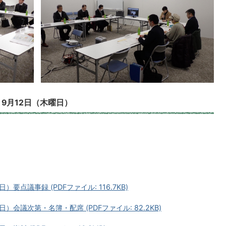
）9月12日（木曜日）
要点議事録 (PDFファイル: 116.7KB)
）会議次第・名簿・配席 (PDFファイル: 82.2KB)