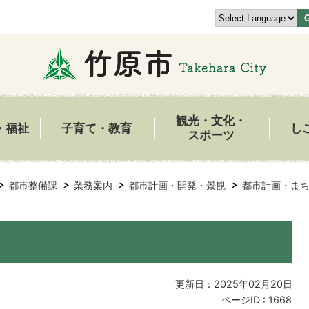
観光・文化・
・福祉
子育て・教育
し
スポーツ
都市整備課
業務案内
都市計画・開発・景観
都市計画・ま
更新日：2025年02月20日
ページID :
1668