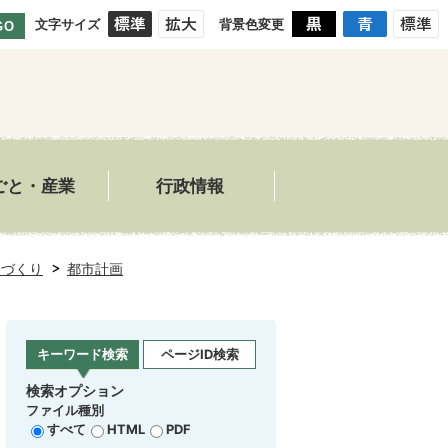
文字サイズ
背景色変更
GO
ごと・産業
行政情報
ちづくり
都市計画
キーワード検索
ページID検索
検索オプション
ファイル種別
すべて
HTML
PDF