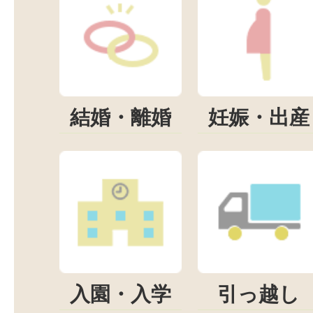
結婚・離婚
妊娠・出産
入園・入学
引っ越し