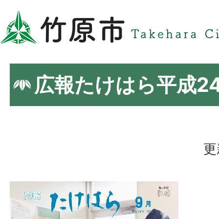
広報たけはら平成2
更