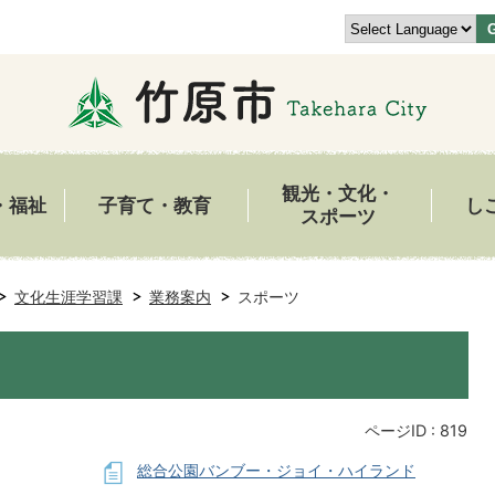
観光・文化・
・福祉
子育て・教育
し
スポーツ
文化生涯学習課
業務案内
スポーツ
ページID :
819
総合公園バンブー・ジョイ・ハイランド