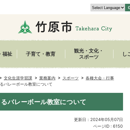
観光・文化・
・福祉
子育て・教育
し
スポーツ
文化生涯学習課
業務案内
スポーツ
各種大会・行事
るバレーボール教室について
よるバレーボール教室について
更新日：2024年05月07日
ページID :
6150