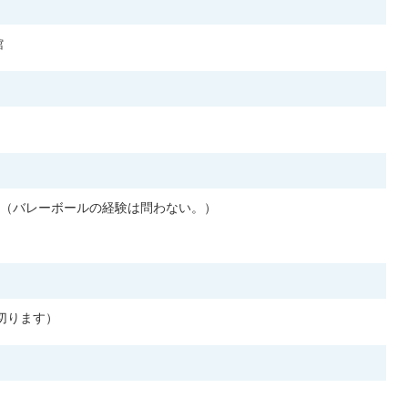
館
（バレーボールの経験は問わない。）
切ります）