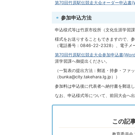
第70回竹原駅伝競走大会オーダー申込書(Wo
参加申込方法
申込様式等は竹原市役所（文化生涯学習課
様式をお送りすることもできますので、参
（電話番号：0846-22-2328）、電
第70回竹原駅伝競走大会参加申込書(Wordフ
涯学習課へ御提出ください。
（一覧表の提出方法：郵送・持参・ファックス
（bunka@city.takehara.lg.jp））
参加料は申込後に代表者へ納付書を郵送し
なお、申込様式等について、前回大会へ出
この記
教育委員会