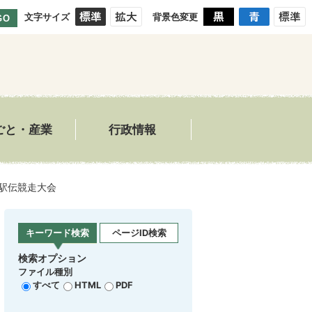
文字サイズ
背景色変更
GO
ごと・産業
行政情報
駅伝競走大会
キーワード検索
ページID検索
検索オプション
ファイル種別
すべて
HTML
PDF