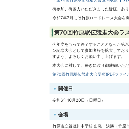
御参加、御協力いただきました皆様、あり
令和7年2月には竹原ロードレース大会を
第70回竹原駅伝競走大会ラ
今年度をもって終了することとなった第7
ン記念大会として参加者枠を拡大しており
すよう、よろしくお願い申し上げます。
本大会に対して、長きに渡り御愛顧いただ
第70回竹原駅伝競走大会要項(PDFファイル:2
開催日
令和6年10月20日（日曜日）
会場
竹原市立賀茂川中学校 出発・決勝（竹原市