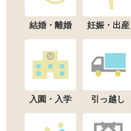
結婚・離婚
妊娠・出産
入園・入学
引っ越し