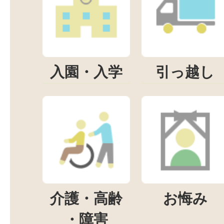
入園・入学
引っ越し
介護・高齢
お悔み
・障害