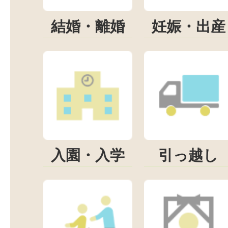
結婚・離婚
妊娠・出産
入園・入学
引っ越し