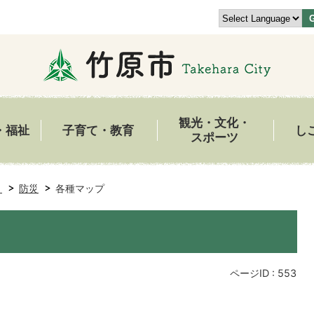
観光・文化・
・福祉
子育て・教育
し
スポーツ
き
防災
各種マップ
ページID :
553