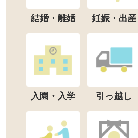
結婚・離婚
妊娠・出産
入園・入学
引っ越し