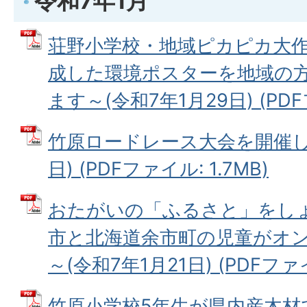
令和7年1月
荘野小学校・地域ピカピカ大作
成した環境ポスターを地域の
ます～(令和7年1月29日) (PDFフ
竹原ロードレース大会を開催しま
日) (PDFファイル: 1.7MB)
おたがいの「ふるさと」をし
市と北海道余市町の児童がオ
～(令和7年1月21日) (PDFファイル
竹原小学校5年生が県内産木材