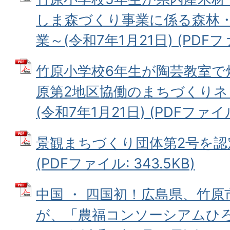
しま森づくり事業に係る森林
業～(令和7年1月21日) (PDFファ
竹原小学校6年生が陶芸教室で
原第2地区協働のまちづくり
(令和7年1月21日) (PDFファイル:
景観まちづくり団体第2号を認定(
(PDFファイル: 343.5KB)
中国 ・ 四国初！広島県、竹
が、「農福コンソーシアムひ