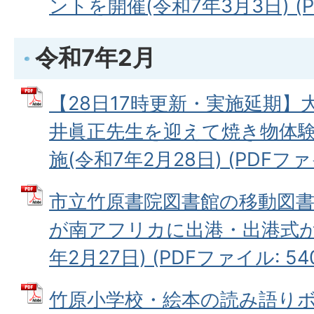
ントを開催(令和7年3月3日) (PD
令和7年2月
【28日17時更新・実施延期】
井眞正先生を迎えて焼き物体
施(令和7年2月28日) (PDFファイル
市立竹原書院図書館の移動図書
が南アフリカに出港・出港式が
年2月27日) (PDFファイル: 540
竹原小学校・絵本の読み語り