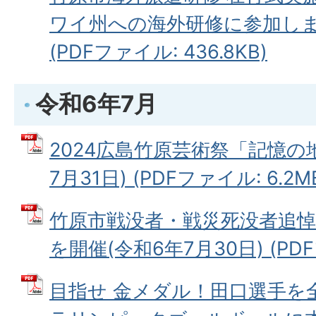
ワイ州への海外研修に参加します
(PDFファイル: 436.8KB)
令和6年7月
2024広島竹原芸術祭「記憶の
7月31日) (PDFファイル: 6.2M
竹原市戦没者・戦災死没者追
を開催(令和6年7月30日) (PDFフ
目指せ 金メダル！田口選手を全