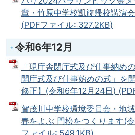
パリ2024パラリンピック金
輩・竹原中学校凱旋帰校講演会開
(PDFファイル: 327.2KB)
令和6年12月
「現庁舎閉庁式及び仕事納め
開庁式及び仕事始めの式」を開
修正】(令和6年12月24日) (PDF
賀茂川中学校環境委員会・地
春をよぶ 門松をつくります(令和6
ファイル: 549.1KB)