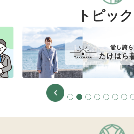
トピック
2
枚
目
の
ス
ラ
イ
ド