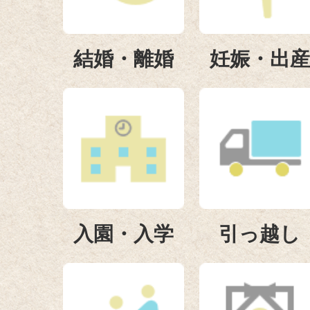
2026年08月04日
竹原市職員採用試験（第1次試
結婚・離婚
妊娠・出産
て
2026年08月03日
竹原市初期救急医療
2026年08月02日
きみの「やってみたい！」を見
入園・入学
引っ越し
こども未来創造大学【参加者募
2026年08月02日