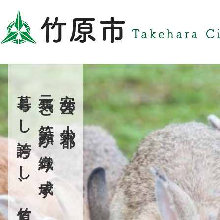
2
暮らし誇らし、竹原市。
元気と笑顔が織り成す
安芸の小京都
枚
目
の
ス
ラ
イ
ド