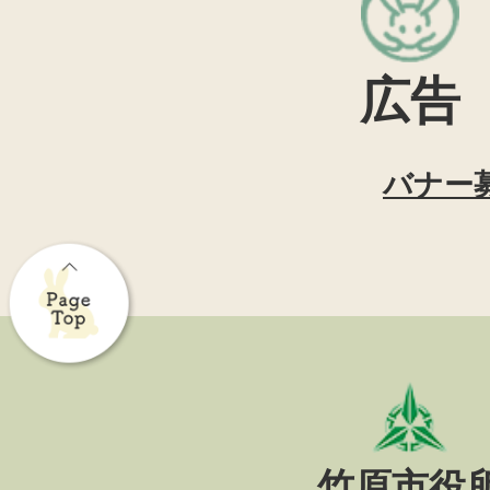
広告
バナー
竹原市役