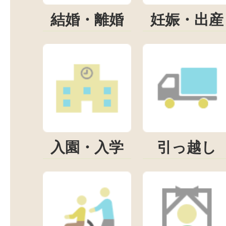
結婚・離婚
妊娠・出産
入園・入学
引っ越し