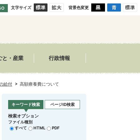
文字サイズ
背景色変更
GO
ごと・産業
行政情報
の給付
高額療養費について
キーワード検索
ページID検索
検索オプション
ファイル種別
すべて
HTML
PDF