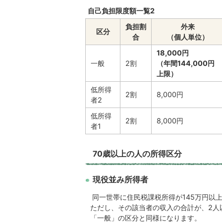
自己負担限度額一覧2
負担割
外来
区分
合
（個人単位）
18,000円
一般
2割
（年間144,000円
上限）
低所得
2割
8,000円
者2
低所得
2割
8,000円
者1
70歳以上の人の所得区分
現役並み所得者
同一世帯に住民税課税所得が145万円以上
ただし、その該当者の収入の合計が、2人以
「一般」の区分と同様になります。