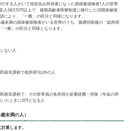
行する人がいて現役並み所得者になった国保被保険者1人の世帯
つ収入383万円以上で、後期高齢者医療制度に移行した旧国保被保
申請により、「一般」の区分と同様になります。
75歳未満の国保被保険者がいる世帯のうち、基礎控除後の「総所得
は「一般」の区分と同様となります。
しない人
民税非課税で低所得1以外の人
民税非課税で、その世帯員の各所得が必要経費・控除（年金の所
引いたときに0円となる人
5歳未満の人）
に計算します。